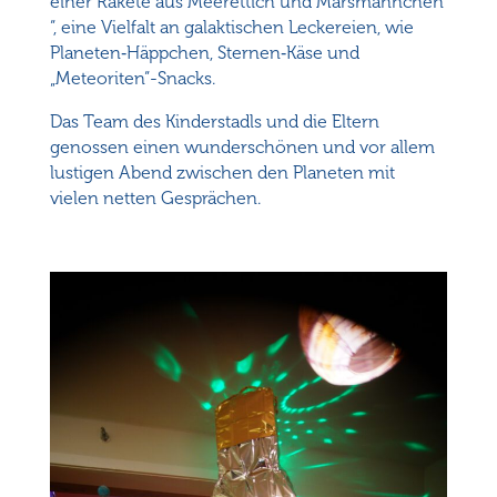
einer Rakete aus Meerettich und Marsmännchen
“, eine Vielfalt an galaktischen Leckereien, wie
Planeten‑Häppchen, Sternen‑Käse und
„Meteoriten“-Snacks.
Das Team des Kinderstadls und die Eltern
genossen einen wunderschönen und vor allem
lustigen Abend zwischen den Planeten mit
vielen netten Gesprächen.